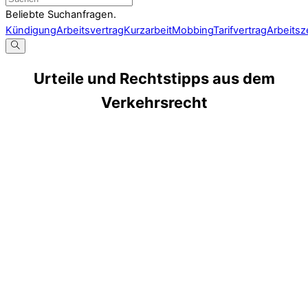
Beliebte Suchanfragen.
Kündigung
Arbeitsvertrag
Kurzarbeit
Mobbing
Tarifvertrag
Arbeitsz
Urteile und Rechtstipps aus dem
Verkehrsrecht