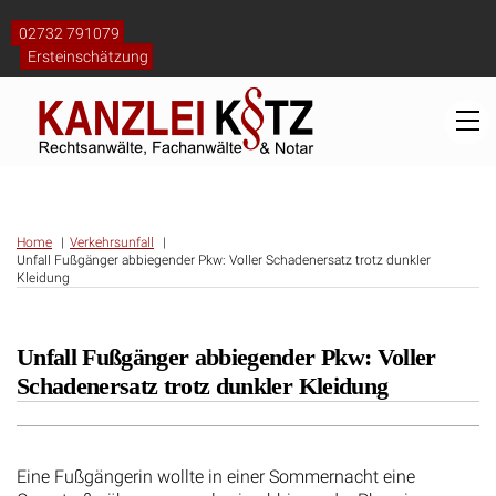
Skip
to
02732 791079
content
Ersteinschätzung
M
Home
Verkehrsunfall
Unfall Fußgänger abbiegender Pkw: Voller Schadenersatz trotz dunkler
Kleidung
Unfall Fußgänger abbiegender Pkw: Voller
Schadenersatz trotz dunkler Kleidung
Eine Fußgängerin wollte in einer Sommernacht eine