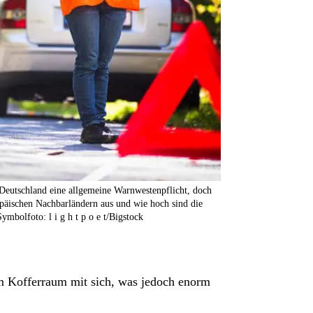
 Deutschland eine allgemeine Warnwestenpflicht, doch
opäischen Nachbarländern aus und wie hoch sind die
ymbolfoto: l i g h t p o e t/Bigstock
 im Kofferraum mit sich, was jedoch enorm