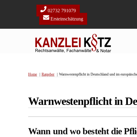
Skip
to
02732 791079
content
Ersteinschätzung
Home
Ratgeber
Warnwestenpflicht in Deutschland und im europäisch
Warnwestenpflicht in D
Wann und wo besteht die Pfl