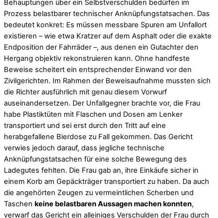
Behauptungen über ein Selbstverschulden bedürfen im
Prozess belastbarer technischer Anknüpfungstatsachen. Das
bedeutet konkret: Es müssen messbare Spuren am Unfallort
existieren – wie etwa Kratzer auf dem Asphalt oder die exakte
Endposition der Fahrräder –, aus denen ein Gutachter den
Hergang objektiv rekonstruieren kann. Ohne handfeste
Beweise scheitert ein entsprechender Einwand vor den
Zivilgerichten. Im Rahmen der Beweisaufnahme mussten sich
die Richter ausführlich mit genau diesem Vorwurf
auseinandersetzen. Der Unfallgegner brachte vor, die Frau
habe Plastiktüten mit Flaschen und Dosen am Lenker
transportiert und sei erst durch den Tritt auf eine
herabgefallene Bierdose zu Fall gekommen. Das Gericht
verwies jedoch darauf, dass jegliche technische
Anknüpfungstatsachen für eine solche Bewegung des
Ladegutes fehlten. Die Frau gab an, ihre Einkäufe sicher in
einem Korb am Gepäckträger transportiert zu haben. Da auch
die angehörten Zeugen zu vermeintlichen Scherben und
Taschen
keine belastbaren Aussagen machen konnten
,
verwarf das Gericht ein alleiniges Verschulden der Frau durch