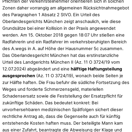
Pflichten der Verkehrsteilnehmer orientieren sich in solchen
Zonen daher vorrangig am allgemeinen Rücksichtnahmegebot
des Paragraphen 1 Absatz 2 StVO. Ein Urteil des
Oberlandesgerichts München zeigt anschaulich, wie diese
Grundsätze bei einer Kollision in der Praxis angewendet
werden. Am 15. Oktober 2018 gegen 18:07 Uhr stießen eine
Radfahrerin und ein Radfahrer im verkehrsberuhigten Bereich
des A.wegs in A. auf Höhe der Hausnummer 5c zusammen.
Das Oberlandesgericht München hat das erstinstanzliche
Urteil des Landgerichts München II (Az. 11 O 3724/19 vom
12.07.2024) abgeändert und eine
hälftige Haftungsteilung
ausgesprochen
(Az. 11 O 3724/19), wonach beide Seiten je
zur Hälfte haften. Die Frau befuhr die südliche Fortsetzung des
Weges und forderte Schmerzensgeld, materiellen
Schadensersatz sowie die Feststellung der Ersatzpflicht für
zukünftige Schäden. Das bedeutet konkret: Bei
unvorhersehbaren medizinischen Spätfolgen sichert dieser
rechtliche Antrag ab, dass die Gegenseite auch für künftig
entstehende Kosten haften muss. Der beteiligte Mann kam
aus einer Zufahrt, beantragte die Abweisung der Klage und