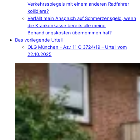
Verkehrsspiegels mit einem anderen Radfahrer
kollidiere?
Verfällt mein Anspruch auf Schmerzensgeld, wenn
die Krankenkasse bereits alle meine
Behandlungskosten übernommen hat?
Das vorliegende Urteil
OLG München – Az.: 11 O 3724/19 – Urteil vom
22.10.2025