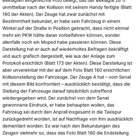
Beklagten eingereichte Foto belegt, das der Beklagte zu 1)
unmittelbar nach der Kollision mit seinem Handy fertigte (Blatt
160 der Akten). Der Zeuge hat zwar zunächst mit
Bestimmtheit bekundet, er habe sein Fahrzeug in einem
Winkel auf der Straße in Position gebracht, dass nicht einmal
mehr ein PKW hätte daran vorbeifahren können, sonder
allenfalls noch ein Moped habe passieren können. Diese
Darstellung hat er auch auf wiederholtes Befragen bekräftigt
und auch grafisch dargestellt, wie aus der Anlage zum
Protokoll ersichtlich (Blatt 173 der Akten). Diese Darstellung ist
aber unvereinbar mit der auf dem Foto Blatt 160 ersichtlichen
Kollisionstellung der Fahrzeuge. Der Zeuge A hat – vom Senat
mit diesem Bild konfrontiert – ausdrücklich bestätigt, dass die
Stellung der Fahrzeuge darauf tatsächlich zutreffend
wiedergegeben wird. Der zunächst von dem Senat
gewonnene Eindruck, er habe behaupten wollen, das
Fahrzeug sei durch den Anprall insgesamt in die Taxispur
zurückgedreht worden, ist auf Nachfrage von ihm ausdrücklich
dementiert worden. Es war nach den Bekundungen des
Zeugen vielmehr so, dass das Foto Blatt 160 die Endstellung